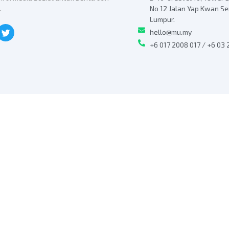
.
No 12 Jalan Yap Kwan S
Lumpur.
hello@mu.my
+6 017 2008 017 / +6 03