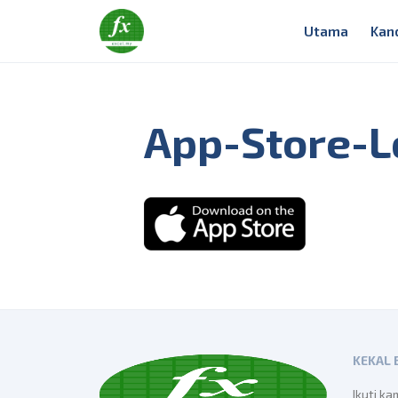
Utama
Kan
App-Store-L
KEKAL
Ikuti ka