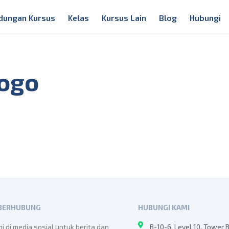
dungan Kursus
Kelas
Kursus Lain
Blog
Hubungi
ogo
 BERHUBUNG
HUBUNGI KAMI
mi di media sosial untuk berita dan
B-10-6, Level 10, Tower 