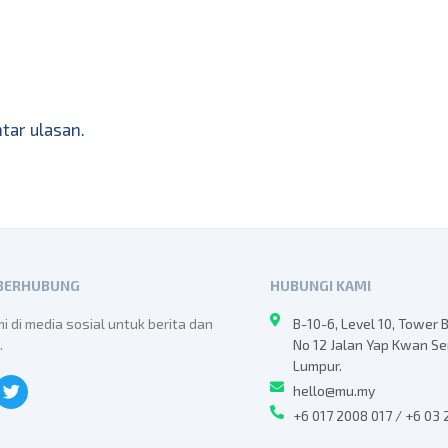
ar ulasan.
 BERHUBUNG
HUBUNGI KAMI
mi di media sosial untuk berita dan
B-10-6, Level 10, Tower 
.
No 12 Jalan Yap Kwan S
Lumpur.
hello@mu.my
+6 017 2008 017 / +6 03