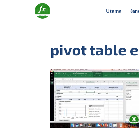
Utama
Kan
pivot table 