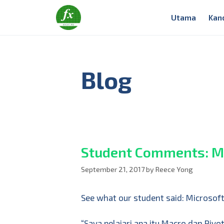
Utama
Kan
Blog
Student Comments: Mi
September 21, 2017
by
Reece Yong
See what our student said: Microsoft
“Saya pelajari apa itu Macro dan Piv