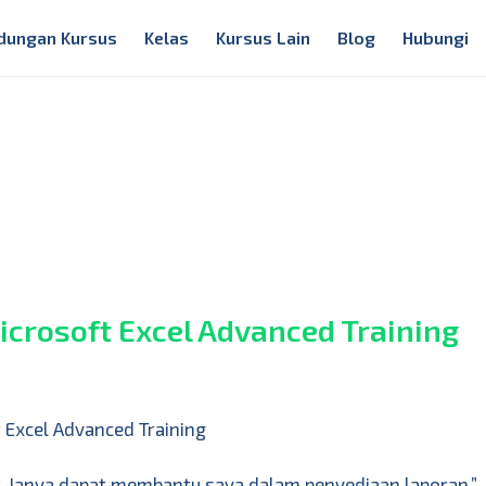
dungan Kursus
Kelas
Kursus Lain
Blog
Hubungi
crosoft Excel Advanced Training
 Excel Advanced Training
ot. Ianya dapat membantu saya dalam penyediaan laporan.”